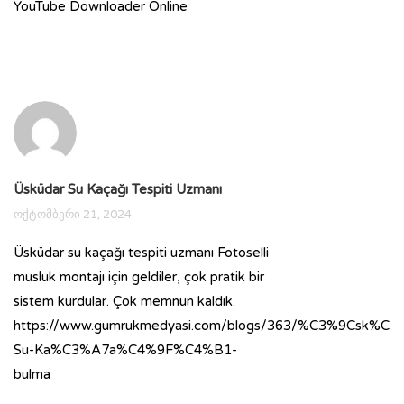
YouTube Downloader Online
Üsküdar Su Kaçağı Tespiti Uzmanı
ოქტომბერი 21, 2024
Üsküdar su kaçağı tespiti uzmanı Fotoselli
musluk montajı için geldiler, çok pratik bir
sistem kurdular. Çok memnun kaldık.
https://www.gumrukmedyasi.com/blogs/363/%C3%9Csk%C3
Su-Ka%C3%A7a%C4%9F%C4%B1-
bulma