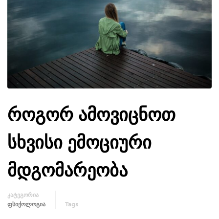
როგორ ამოვიცნოთ
სხვისი ემოციური
მდგომარეობა
კატეგორია
ᲤᲡᲘᲥᲝᲚᲝᲒᲘᲐ
Tags