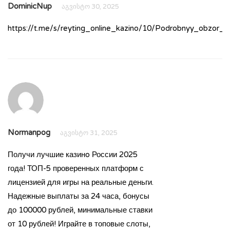
DominicNup
აგვისტო 30, 2025
https://t.me/s/reyting_online_kazino/10/Podrobnyy_obzor
Normanpog
აგვისტო 31, 2025
Получи лучшие казинo России 2025
года! ТОП-5 проверенных платформ с
лицензией для игры на реальные деньги.
Надежные выплаты за 24 часа, бонусы
до 100000 рублей, минимальные ставки
от 10 рублей! Играйте в топовые слоты,