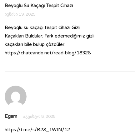
Beyoğlu Su Kaçağı Tespit Cihazı
ივნისი 19, 2025
Beyoğlu su kaçağı tespit cihazı Gizli
Kaçakları Buldular: Fark edemediğimiz gizli
kaçakları bile bulup çözdüler.
https://chateando.net/read-blog/18328
Egam
აგვისტო 8, 2025
https://t.me/s/B28_1WIN/12