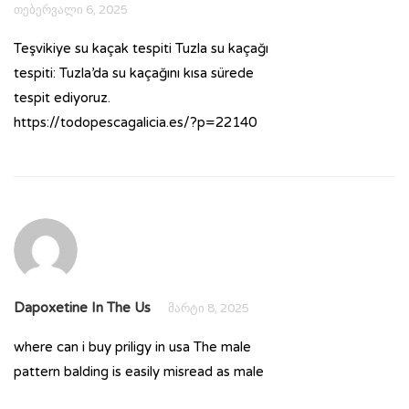
თებერვალი 6, 2025
Teşvikiye su kaçak tespiti Tuzla su kaçağı
tespiti: Tuzla’da su kaçağını kısa sürede
tespit ediyoruz.
https://todopescagalicia.es/?p=22140
Dapoxetine In The Us
მარტი 8, 2025
where can i buy priligy in usa
The male
pattern balding is easily misread as male