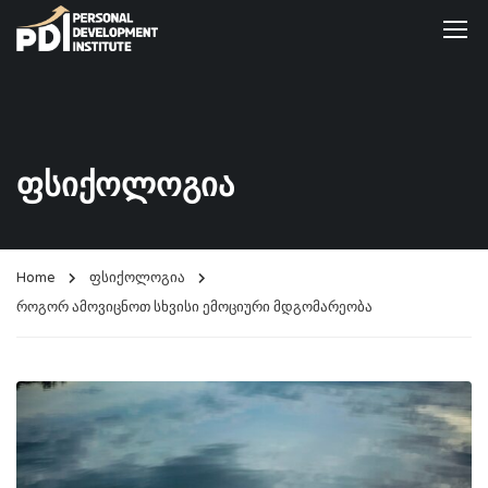
ფსიქოლოგია
Home
ფსიქოლოგია
როგორ ამოვიცნოთ სხვისი ემოციური მდგომარეობა