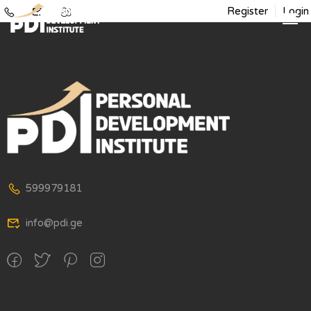
Register
Login
599979181
info@pdi.ge