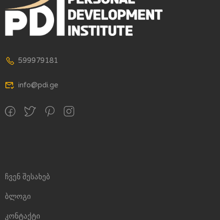
599979181
info@pdi.ge
ჩვენ შესახებ
ბლოგი
კონტაქტი