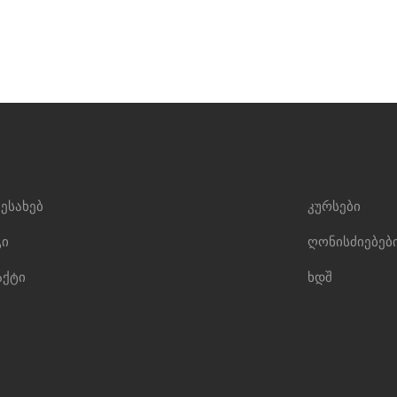
შესახებ
კურსები
ი
ღონისძიებებ
აქტი
ხდშ