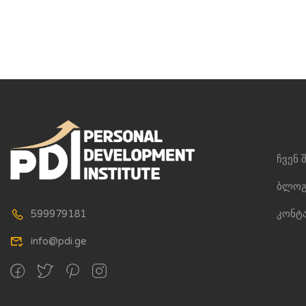
ჩვენ 
ბლოგ
კონტ
599979181
info@pdi.ge