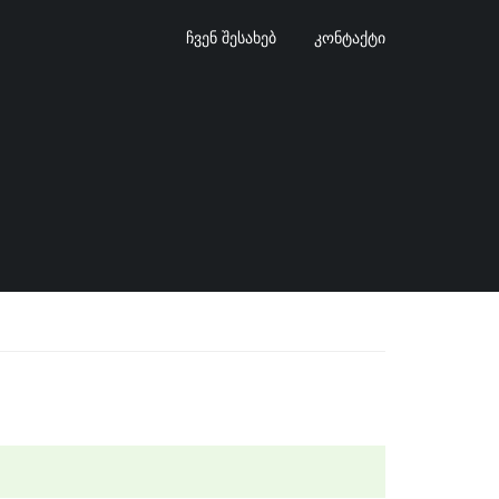
ᲩᲕᲔᲜ ᲨᲔᲡᲐᲮᲔᲑ
ᲙᲝᲜᲢᲐᲥᲢᲘ